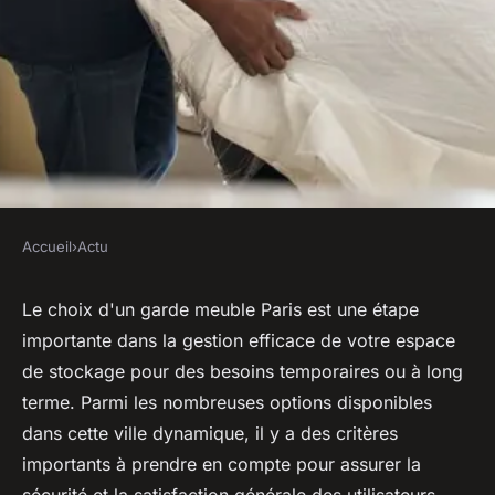
Accueil
›
Actu
ACTU
Les critères essentiels à
Le choix d'un garde meuble Paris est une étape
importante dans la gestion efficace de votre espace
considérer lors du choix d'un
de stockage pour des besoins temporaires ou à long
garde meuble à Paris
terme. Parmi les nombreuses options disponibles
dans cette ville dynamique, il y a des critères
diane
•
17 novembre 2023
•
3 min de lecture
importants à prendre en compte pour assurer la