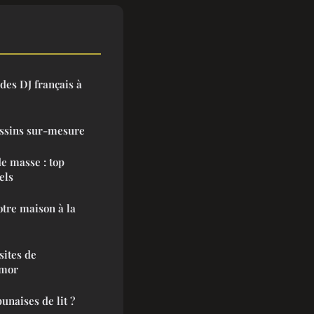
 des DJ français à
ussins sur-mesure
de masse : top
els
otre maison à la
sites de
rmor
naises de lit ?