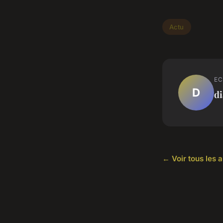
Actu
EC
D
d
← Voir tous les a