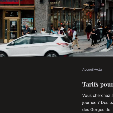
Accueil
›
Actu
ACTU
Location kayak en Ar
Tarifs pou
Vous cherchez à
?
journée ? Des p
des Gorges de l