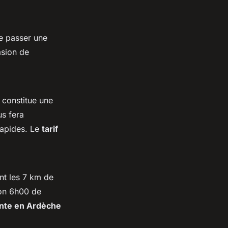
e passer une
asion de
 constitue une
s fera
rapides. Le
tarif
nt les 7 km de
ron 6h00 de
nte en Ardèche