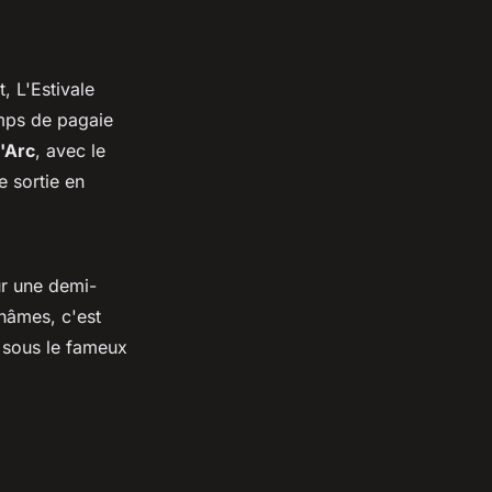
, L'Estivale
mps de pagaie
'Arc
, avec le
e sortie en
ur une demi-
âmes, c'est
e sous le fameux