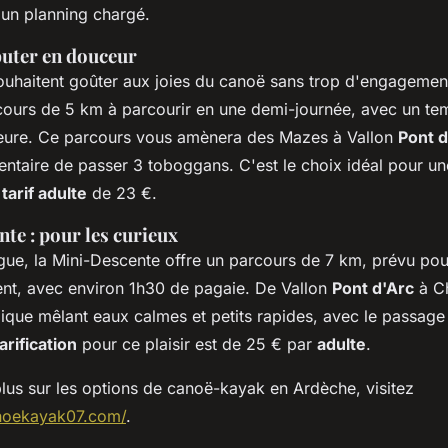
 un planning chargé.
ébuter en douceur
ouhaitent goûter aux joies du canoë sans trop d'engagement
ours de 5 km à parcourir en une demi-journée, avec un te
eure. Ce parcours vous amènera des Mazes à Vallon
Pont d
ntaire de passer 3 toboggans. C'est le choix idéal pour un
n
tarif adulte
de 23 €.
te : pour les curieux
gue, la Mini-Descente offre un parcours de 7 km, prévu po
nt, avec environ 1h30 de pagaie. De Vallon
Pont d'Arc
à Ch
udique mêlant eaux calmes et petits rapides, avec le passag
arification
pour ce plaisir est de 25 € par
adulte
.
plus sur les options de canoë-kayak en Ardèche, visitez
noekayak07.com/
.