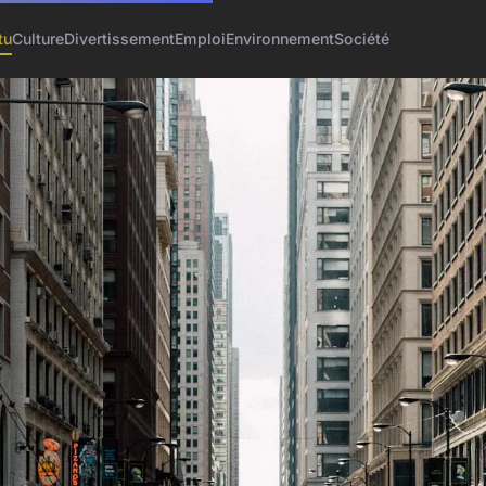
tu
Culture
Divertissement
Emploi
Environnement
Société