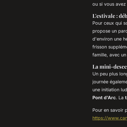
diane
•
11 août 2024
•
2 min de lecture
ou si vous avez
L'estivale : d
Pour ceux qui s
propose un parc
d'environ une h
frisson suppléme
famille, avec u
La mini-descen
Un peu plus lon
journée égaleme
une initiation l
Pont d'Arc
. La
t
Pour en savoir 
https://www.ca