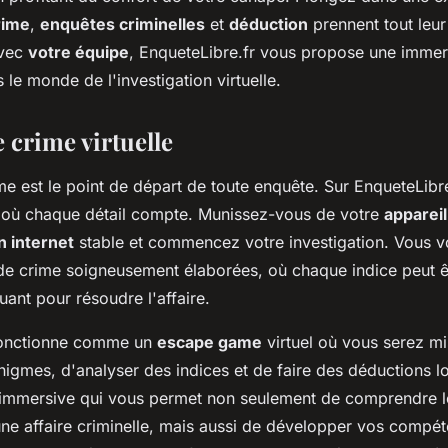
tive
rime
,
enquêtes criminelles
et
déduction
prennent tout leu
avec
votre équipe
, EnqueteLibre.fr vous propose une immer
le monde de l'investigation virtuelle.
 crime virtuelle
e est le point de départ de toute enquête. Sur EnqueteLibre
 où chaque détail compte. Munissez-vous de votre
appareil
 internet
stable et commencez votre investigation. Vous vo
de crime soigneusement élaborées, où chaque indice peut ê
ant pour résoudre l'affaire.
fonctionne comme un
escape game
virtuel où vous serez mi
igmes, d'analyser des indices et de faire des déductions l
immersive qui vous permet non seulement de comprendre le
une affaire criminelle, mais aussi de développer vos compé