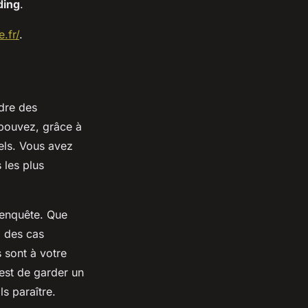
ding
.
.fr/
.
dre des
 pouvez, grâce à
éels. Vous avez
 les plus
l'enquête. Que
z des cas
 sont à votre
 est de garder un
ls paraître.