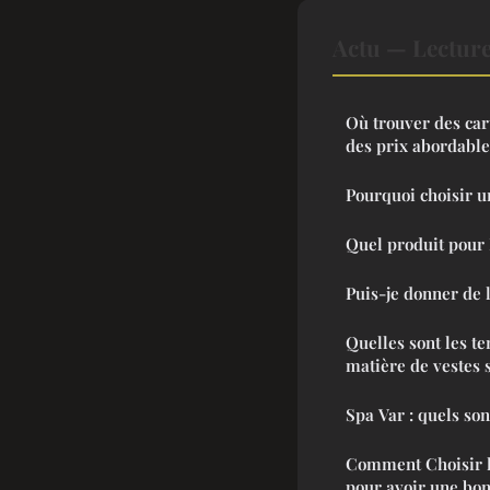
Actu — Lectur
Où trouver des car
des prix abordable
Pourquoi choisir u
Quel produit pour
Puis-je donner de 
Quelles sont les t
matière de vestes 
Spa Var : quels so
Comment Choisir l
pour avoir une bon