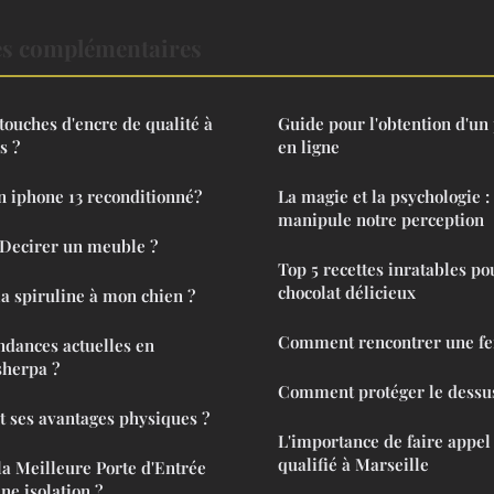
es complémentaires
touches d'encre de qualité à
Guide pour l'obtention d'un 
s ?
en ligne
n iphone 13 reconditionné?
La magie et la psychologie 
manipule notre perception
 Decirer un meuble ?
Top 5 recettes inratables po
chocolat délicieux
la spiruline à mon chien ?
Comment rencontrer une f
endances actuelles en
sherpa ?
Comment protéger le dessus
nt ses avantages physiques ?
L'importance de faire appel 
qualifié à Marseille
a Meilleure Porte d'Entrée
ne isolation ?