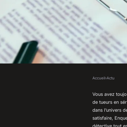
Accueil
›
Actu
ACTU
EnqueteLibre.fr : D
Vous avez toujou
de tueurs en sér
policières virtuelle
dans l’univers d
satisfaire, Enqu
détective tout 