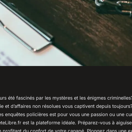
es enquêtes
rs été fascinés par les mystères et les énigmes criminelles?
ie et d’affaires non résolues vous captivent depuis toujours
s pour stimuler
es enquêtes policières est pour vous une passion ou une cur
eteLibre.fr est la plateforme idéale. Préparez-vous à aiguise
en profitant du confort de votre canapé. Plongez dans une e