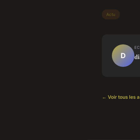
Actu
EC
D
d
← Voir tous les a