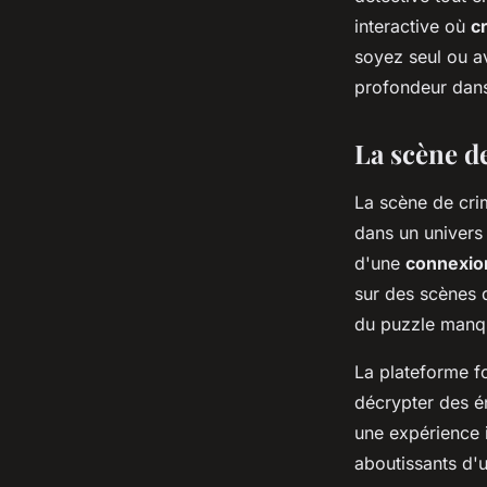
votre esprit de détec
interactive où
c
soyez seul ou 
diane
•
9 janvier 2024
•
2 min de lecture
profondeur dans 
La scène de
La scène de crim
dans un univers
d'une
connexion
sur des scènes 
du puzzle manqu
La plateforme 
décrypter des én
une expérience 
aboutissants d'