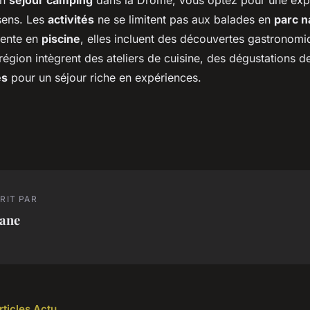
un
séjour camping
dans la Drôme, vous optez pour une exp
 sens. Les
activités
ne se limitent pas aux balades en
parc n
ente en
piscine
, elles incluent des découvertes gastronomi
égion intègrent des ateliers de cuisine, des dégustations 
es
pour un séjour riche en expériences.
RIT PAR
iane
rticles Actu