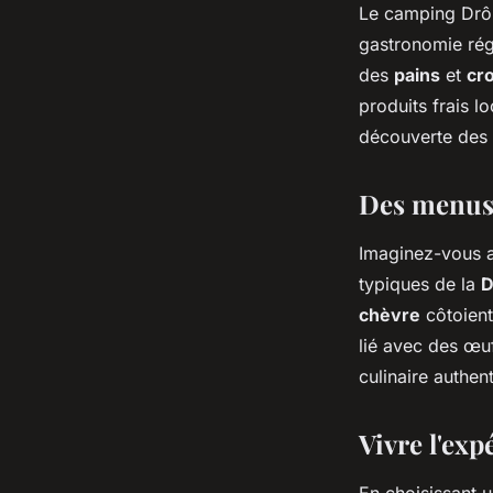
Le camping Drôm
gastronomie rég
des
pains
et
cro
produits frais l
découverte des
Des menus 
Imaginez-vous 
typiques de la
D
chèvre
côtoient
lié avec des œu
culinaire authen
Vivre l'ex