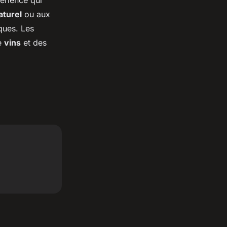
érience qui
aturel
ou aux
ques. Les
de
vins
et des