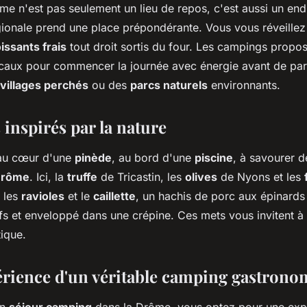
e n'est pas seulement un lieu de repos, c'est aussi un endr
ionale prend une place prépondérante. Vous vous réveillez
issants frais
tout droit sortis du four. Les campings propo
ocaux pour commencer la journée avec énergie avant de part
villages perchés
ou des
parcs naturels
environnants.
inspirés par la nature
au cœur d'une
pinède
, au bord d'une
piscine
, à savourer 
rôme
. Ici, la
truffe
de Tricastin, les
olives
de Nyons et les
 les
ravioles
et le
caillette
, un hachis de porc aux épinards 
fs et enveloppé dans une crépine. Ces mets vous invitent à
tique.
périence d'un véritable camping gastron