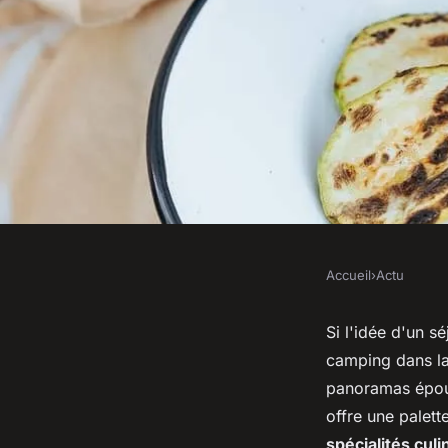
Accueil
›
Actu
ACTU
Quelles sont les spéc
Si l'idée d'un s
camping dans l
proposées par le c
panoramas épou
offre une palett
spécialités culi