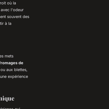
oit où la
 avec l'odeur
sent souvent des
ir à la
des mets
fromages de
ou aux blettes,
 une expérience
omique