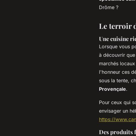
diane
•
25 avril 2024
•
2 min de lecture
Drôme ?
Le terroir
Une cuisine ri
Lorsque vous p
à découvrir que 
marchés locaux
l'honneur ces dé
sous la tente, c
Provençale
.
Pour ceux qui so
envisager un héb
https://www.ca
Des produits f