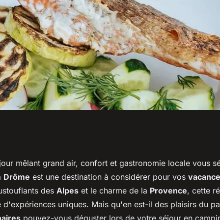
ialités culinaires
éjour mêlant grand air, confort et gastronomie locale vous séd
a
Drôme
est une destination à considérer pour vos
vacanc
amping Drôme?
stouflants des
Alpes
et le charme de la
Provence
, cette 
e d'expériences uniques. Mais qu'en est-il des plaisirs du pa
naires
pouvez-vous déguster lors de votre séjour en campi