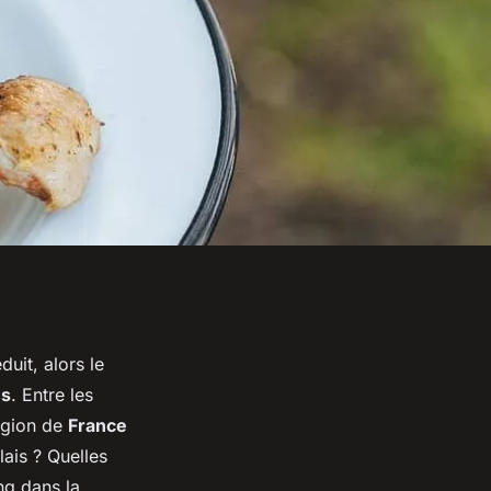
uit, alors le
es
. Entre les
région de
France
lais ? Quelles
ng dans la