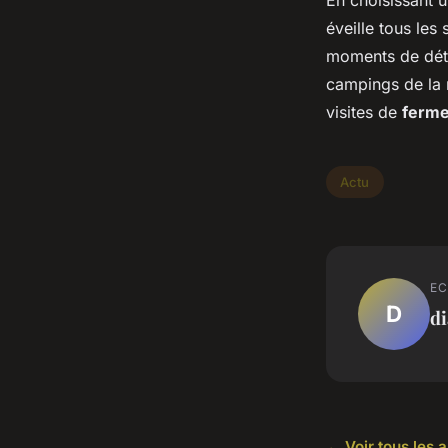
En choisissant 
éveille tous les
moments de dét
campings de la r
visites de
ferm
Actu
EC
D
d
← Voir tous les a