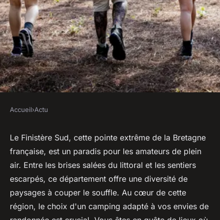
Accueil
›
Actu
ACTU
Camping et randonnée dans le
Le Finistère Sud, cette pointe extrême de la Bretagne
française, est un paradis pour les amateurs de plein
Finistère Sud : Où aller ?
air. Entre les brises salées du littoral et les sentiers
escarpés, ce département offre une diversité de
diane
•
13 mars 2024
•
2 min de lecture
paysages à couper le souffle. Au cœur de cette
région, le choix d'un camping adapté à vos envies de