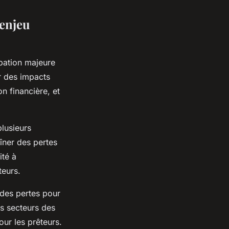
 enjeu
pation majeure
ir des impacts
on financière, et
plusieurs
îner des pertes
ité à
teurs.
des pertes pour
es secteurs des
ur les prêteurs.