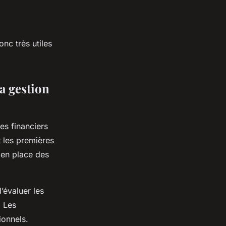
nc très utiles
a gestion
es financiers
nt les premières
e en place des
’évaluer les
. Les
ionnels.