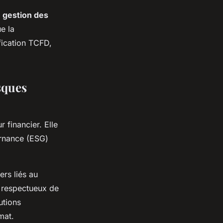
a
gestion des
ue la
ification TCFD,
isques
 financier. Elle
ernance (ESG)
ers liés au
t respectueux de
utions
mat.