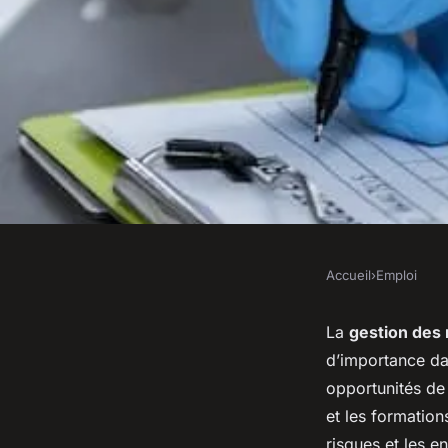
Accueil
›
Emploi
EMPLOI
Quelles certificatio
La
gestion des 
d’importance da
une carrière en gest
opportunités de 
et les formation
risques et les en