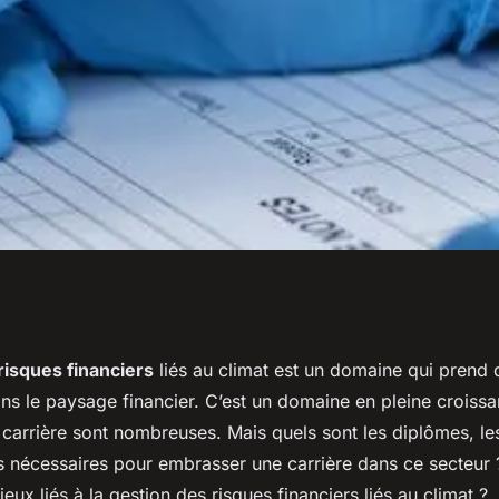
ns obtenir pour
risques financiers
liés au climat est un domaine qui prend 
ns le paysage financier. C’est un domaine en pleine croissa
ion des risques
carrière sont nombreuses. Mais quels sont les diplômes, les
s nécessaires pour embrasser une carrière dans ce secteur 
jeux liés à la gestion des risques financiers liés au climat ?