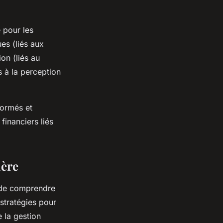
e pour les
es (liés aux
on (liés au
 à la perception
formés et
financiers liés
ière
t de comprendre
 stratégies pour
e la gestion