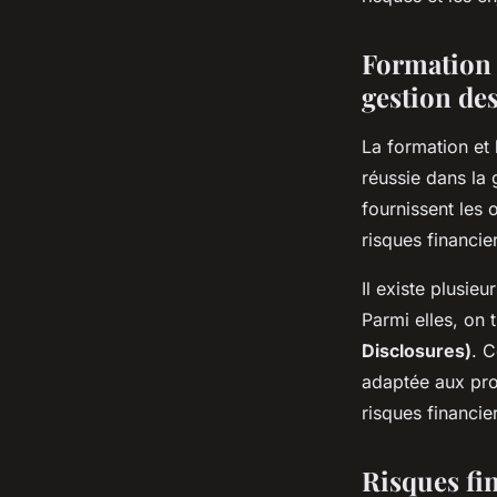
financiers liés au cl
Formation e
diane
•
25 avril 2024
•
5 min de lecture
gestion des
La formation et 
réussie dans la 
fournissent les 
risques financier
Il existe plusieu
Parmi elles, on 
Disclosures)
. C
adaptée aux prof
risques financier
Risques fin