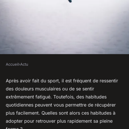
Accueil
›
Actu
ACTU
Comment récupérer aisément
Après avoir fait du sport, il est fréquent de ressentir
des douleurs musculaires ou de se sentir
après vos séances sportives ?
extrêmement fatigué. Toutefois, des habitudes
quotidiennes peuvent vous permettre de récupérer
diane
•
15 février 2023
•
1 min de lecture
plus facilement. Quelles sont alors ces habitudes à
adopter pour retrouver plus rapidement sa pleine