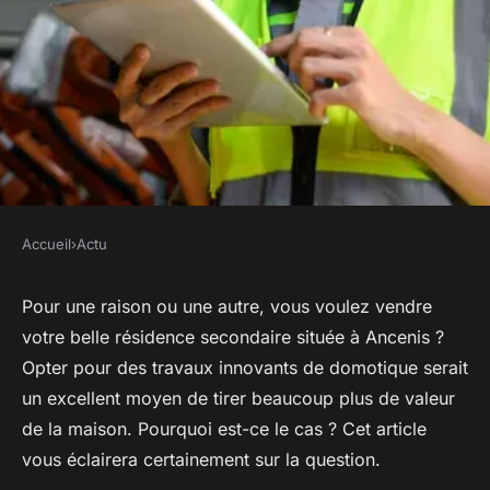
Accueil
›
Actu
ACTU
La domotique : un moyen
Pour une raison ou une autre, vous voulez vendre
votre belle résidence secondaire située à Ancenis ?
efficace d'ajouter de la valeur à
Opter pour des travaux innovants de domotique serait
sa villa à Ancenis
un excellent moyen de tirer beaucoup plus de valeur
de la maison. Pourquoi est-ce le cas ? Cet article
diane
•
8 janvier 2024
•
2 min de lecture
vous éclairera certainement sur la question.