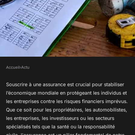
Accueil
›
Actu
ACTU
Leader mondial de l'assurance
Souscrire à une assurance est crucial pour stabiliser
l’économique mondiale en protégeant les individus et
: découvrez pourquoi COVEA
les entreprises contre les risques financiers imprévus.
détient cette position
Que ce soit pour les propriétaires, les automobilistes,
les entreprises, les investisseurs ou les secteurs
diane
•
31 juillet 2023
•
2 min de lecture
spécialisés tels que la santé ou la responsabilité