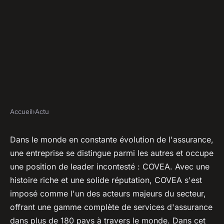
Accueil
›
Actu
ACTU
COVEA occupe la position de
Dans le monde en constante évolution de l'assurance,
une entreprise se distingue parmi les autres et occupe
leader mondial de l'assurance
une position de leader incontesté : COVEA. Avec une
: découvrez pourquoi
histoire riche et une solide réputation, COVEA s'est
imposé comme l'un des acteurs majeurs du secteur,
diane
•
1 août 2023
•
2 min de lecture
offrant une gamme complète de services d'assurance
dans plus de 180 pays à travers le monde. Dans cet