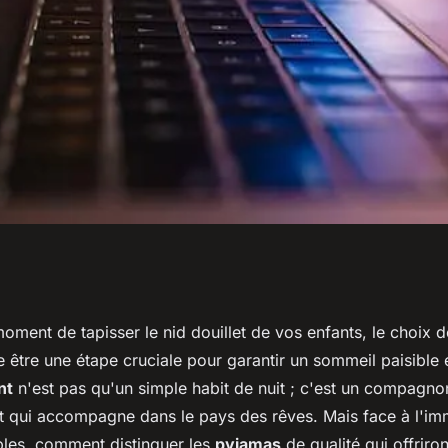
dre en compte
oment de tapisser le nid douillet de vos enfants, le choix 
 être une étape cruciale pour garantir un sommeil paisible 
ama enfant de
nt
n'est pas qu'un simple habit de nuit ; c'est un compagnon
t qui accompagne dans le pays des rêves. Mais face à l'im
bles, comment distinguer les
pyjamas
de qualité qui offriron