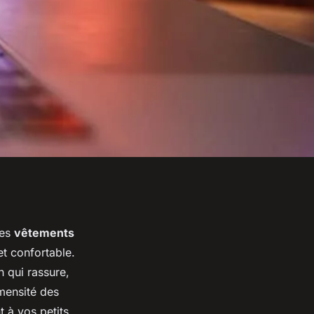
des
vêtements
et confortable.
 qui rassure,
mensité des
t à vos petits