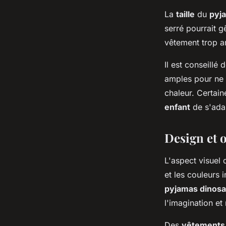
La
taille
du
pyj
serré pourrait 
vêtement trop am
Il est conseillé 
amples pour ne 
chaleur. Certai
enfant
de s'adap
Design et o
L'aspect visuel
et les couleurs 
pyjamas dinos
l'imagination et
Des
vêtements 