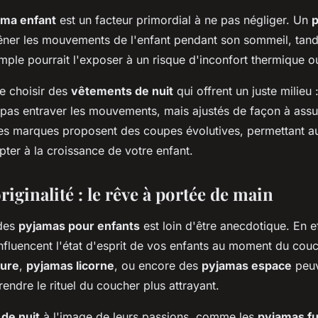
ama enfant
est un facteur primordial à ne pas négliger. Un
gêner les mouvements de l'enfant pendant son sommeil, tand
ple pourrait l'exposer à un risque d'inconfort thermique ou
de choisir des
vêtements de nuit
qui offrent un juste milieu
pas entraver les mouvements, mais ajustés de façon à assur
nes marques proposent des coupes évolutives, permettant 
ter à la croissance de votre enfant.
riginalité : le rêve à portée de main
 des
pyjamas pour enfants
est loin d'être anecdotique. En ef
influencent l'état d'esprit de vos enfants au moment du cou
aure
,
pyjamas licorne
, ou encore des
pyjamas espace
peuv
 rendre le rituel du coucher plus attrayant.
de nuit
à l'image de leurs passions, comme les
pyjamas f