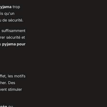
pyjama
trop
is qu'un
 de sécurité.
 : suffisamment
er sécurité et
au
pyjama pour
fet, les motifs
cher. Des
ent stimuler
usée
ou