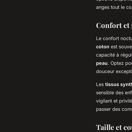
qualité ?
anges tout le co
diane
•
2 janvier 2024
•
2 min de lecture
Confort et 
Le confort noct
coton
est souven
capacité à régul
peau
. Optez po
douceur exceptio
Les
tissus synt
sensible des enf
vigilant et privi
passer des com
Taille et c