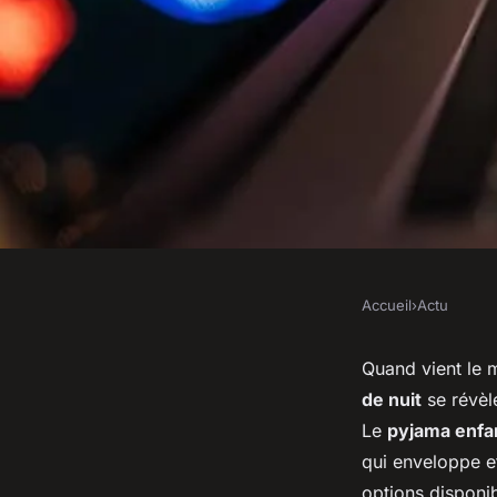
Accueil
›
Actu
ACTU
Quels critères pren
Quand vient le m
de nuit
se révèle
pour choisir un pyj
Le
pyjama enfa
qui enveloppe e
options disponi