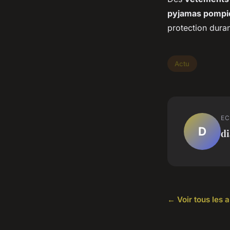
pyjamas pompi
protection durant
Actu
EC
D
d
← Voir tous les a