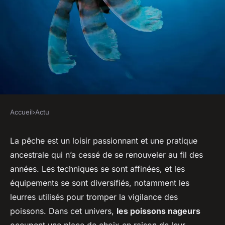
Accueil
›
Actu
ACTU
Quels sont les différents types
La pêche est un loisir passionnant et une pratique
ancestrale qui n’a cessé de se renouveler au fil des
de poisson nageur?
années. Les techniques se sont affinées, et les
équipements se sont diversifiés, notamment les
diane
•
27 avril 2024
•
2 min de lecture
leurres utilisés pour tromper la vigilance des
poissons. Dans cet univers,
les poissons nageurs