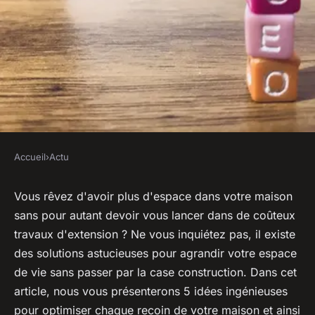
Accueil
›
Actu
ACTU
5 idées astucieuses pour
Vous rêvez d'avoir plus d'espace dans votre maison
sans pour autant devoir vous lancer dans de coûteux
augmenter l'espace de votre
travaux d'extension ? Ne vous inquiétez pas, il existe
maison sans construire une
des solutions astucieuses pour agrandir votre espace
extension
de vie sans passer par la case construction. Dans cet
article, nous vous présenterons 5 idées ingénieuses
diane
•
3 septembre 2023
•
3 min de lecture
pour optimiser chaque recoin de votre maison et ainsi